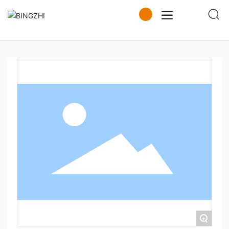
造纸
流浆箱
气罩
相关设备
技术
+